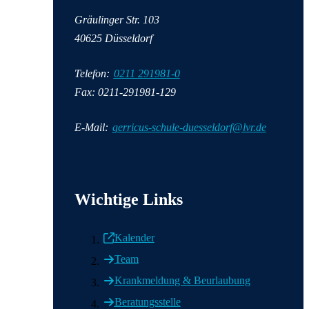
Gräulinger Str.
103
40625 Düsseldorf
Telefon:
0211 291981-0
Fax: 0211-291981-129
E-Mail:
gerricus-schule-duesseldorf@lvr.de
Wichtige Informationen
Wichtige Links
Kalender
Team
Krankmeldung & Beurlaubung
Beratungsstelle