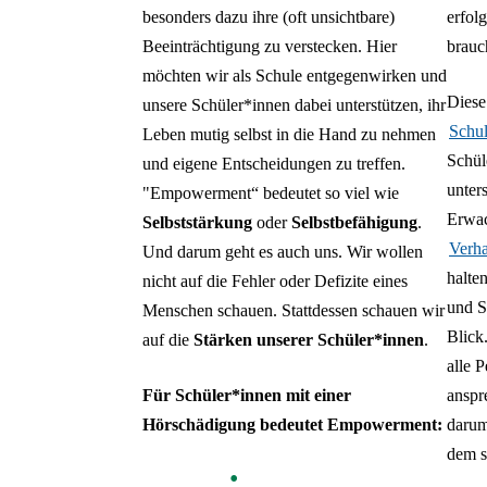
besonders dazu ihre (oft unsichtbare)
erfol
Beeinträchtigung zu verstecken. Hier
brauc
möchten wir als Schule entgegenwirken und
Diese
unsere Schüler*innen dabei unterstützen, ihr
Schul
Leben mutig selbst in die Hand zu nehmen
Schül
und eigene Entscheidungen zu treffen.
unter
"Empowerment“ bedeutet so viel wie
Erwac
Selbststärkung
oder
Selbstbefähigung
.
Verha
Und darum geht es auch uns. Wir wollen
halte
nicht auf die Fehler oder Defizite eines
und S
Menschen schauen. Stattdessen schauen wir
Blick
auf die
Stärken unserer Schüler*innen
.
alle 
Für Schüler*innen mit einer
anspr
Hörschädigung bedeutet Empowerment:
darum
dem s