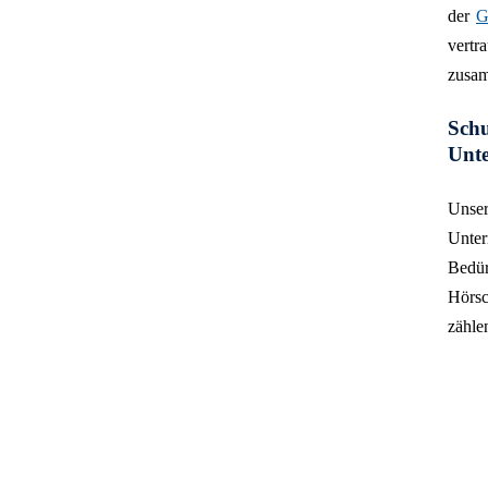
der
G
vertra
zusa
Sch
Unte
Unser
Unter
Bedür
Hörsc
zähle