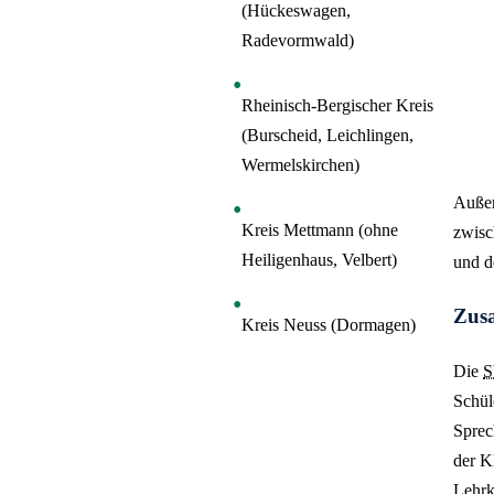
(Hückeswagen,
Radevormwald)
Rheinisch-Bergischer Kreis
(Burscheid, Leichlingen,
Wermelskirchen)
Außer
Kreis Mettmann (ohne
zwisc
Heiligenhaus, Velbert)
und d
Zus
Kreis Neuss (Dormagen)
Die
Schül
Sprec
der K
Lehrk