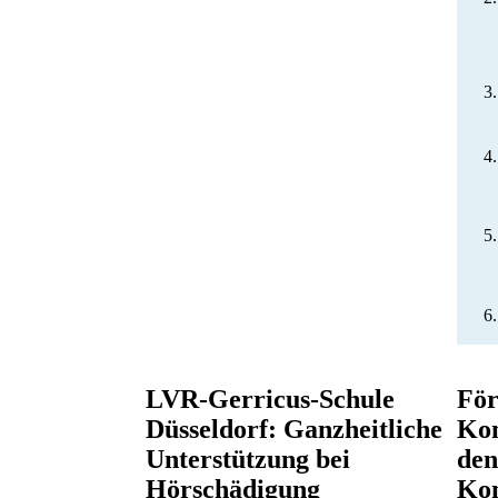
LVR-Gerricus-Schule
För
Düsseldorf: Ganzheitliche
Kom
Unterstützung bei
den
Hörschädigung
Ko