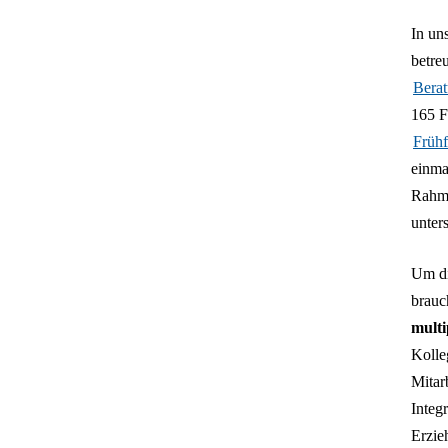
In un
betre
Berat
165 F
Frühf
einma
Rahm
unter
Um di
brauc
multi
Kolle
Mitar
Integ
Erzie