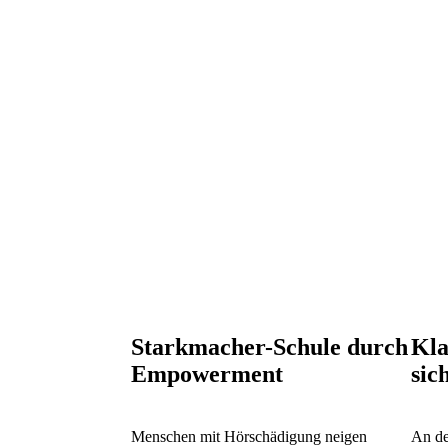
Starkmacher-Schule durch
Kla
Empowerment
sic
Menschen mit Hörschädigung neigen
An de