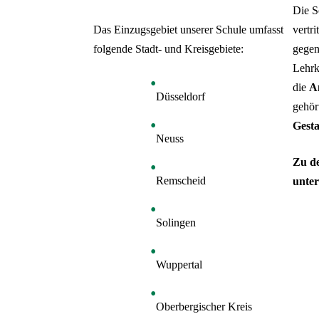
Die S
Das Einzugsgebiet unserer Schule umfasst
vertri
folgende Stadt- und Kreisgebiete:
gegen
Lehrkr
die
A
Düsseldorf
gehör
Gesta
Neuss
Zu d
Remscheid
unte
Solingen
Wuppertal
Oberbergischer Kreis